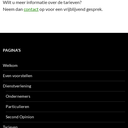
Wilt u meer informatie over de tarieven?
Neem dan
contact
op voor een vrijblijvend gesprek.
PAGINA’S
Welkom
Even voorstellen
Dienstverlening
Ondernemers
Particulieren
Second Opinion
Tarieven