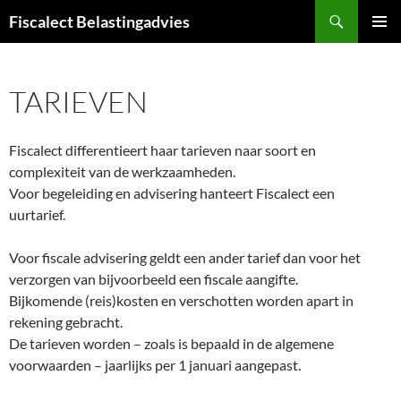
Zoeken
Fiscalect Belastingadvies
GA
PRIMAI
NAAR
MENU
DE
TARIEVEN
INHOUD
Fiscalect differentieert haar tarieven naar soort en
complexiteit van de werkzaamheden.
Voor begeleiding en advisering hanteert Fiscalect een
uurtarief.
Voor fiscale advisering geldt een ander tarief dan voor het
verzorgen van bijvoorbeeld een fiscale aangifte.
Bijkomende (reis)kosten en verschotten worden apart in
rekening gebracht.
De tarieven worden – zoals is bepaald in de algemene
voorwaarden – jaarlijks per 1 januari aangepast.